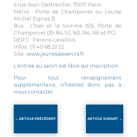
6 rue Jean Oestreicher, 75017 Paris
Métro : Porte de Champerret ou Louise
Michel (lignes 3)
Bus : L’Yser et la Somme (93), Porte de
Champerret (39, 84, 92, 163, 164, 165 et PC)
RER C : Pereire-Levallois
Infos : 01 40 68 22 22
Site :
www.jeunesdavenirs.fr
L’entrée au salon est libre sur inscription.
Pour tout renseignement
supplémentaire, n’hésitez donc pas à
nous contacter.
←
ARTICLE PRÉCÉDENT
ARTICLE SUIVANT
→