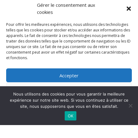
rendez-vous sur
Mentions légales
Gérer le consentement aux
cookies
TAGS
Pour offrir les meilleures expériences, nous utilisons des technologies
telles que les cookies pour stocker et/ou accéder aux informations des
appareils. Le fait de consentir à ces technologies nous permettra de
traiter des données telles que le comportement de navigation ou les ID
uniques sur ce site. Le fait de ne pas consentir ou de retirer son
consentement peut avoir un effet négatif sur certaines caractéristiques
et fonctions.
Accepter
Refuser
Nous utilisons des cookies pour vous garantir la meilleure
expérience sur notre site web. Si vous continuez à utiliser ce
Voir les préférences
site, nous supposerons que vous en êtes satisfait.
AISPJA © 2024 | Tous droits réservés
OK
Politique de cookies