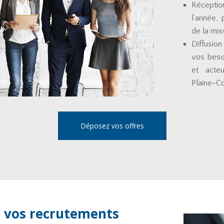
Réceptio
l’année, 
de la mis
Diffusio
vos besoi
et acteu
Plaine-C
Déposez vos offres
 vos recrutements