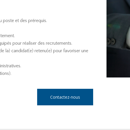
u poste et des prérequis.
utement.
quipés pour réaliser des recrutements.
 la) candidat(e) retenu(e) pour favoriser une
stratives.
tions).
Contactez-nous