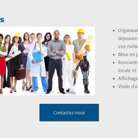
s
Organisa
déjeuners
vos métie
Mise en 
Rencontr
locale et
Affichage
Visite d’
Contactez-nous