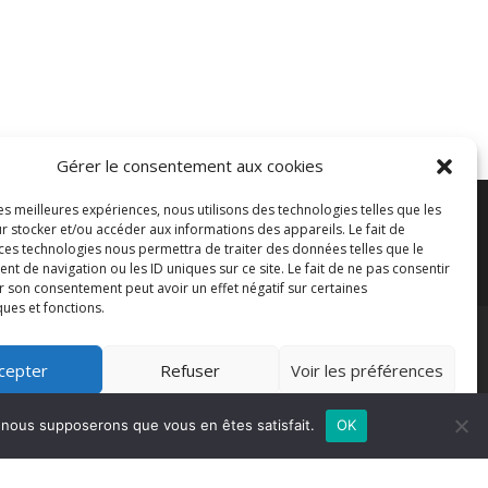
Gérer le consentement aux cookies
les meilleures expériences, nous utilisons des technologies telles que les
r stocker et/ou accéder aux informations des appareils. Le fait de
es
 ces technologies nous permettra de traiter des données telles que le
 de navigation ou les ID uniques sur ce site. Le fait de ne pas consentir
r son consentement peut avoir un effet négatif sur certaines
ques et fonctions.
cepter
Refuser
Voir les préférences
Politique de cookies
e, nous supposerons que vous en êtes satisfait.
OK