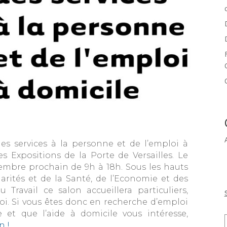
des services à la personne et de l’emploi à
s Expositions de la Porte de Versailles. Le
ovembre prochain de 9h à 18h. Sous les hauts
arités et de la Santé, de l’Economie et des
Travail ce salon accueillera particuliers,
oi. Si vous êtes donc en recherche d’emploi
 et que l’aide à domicile vous intéresse,
n !