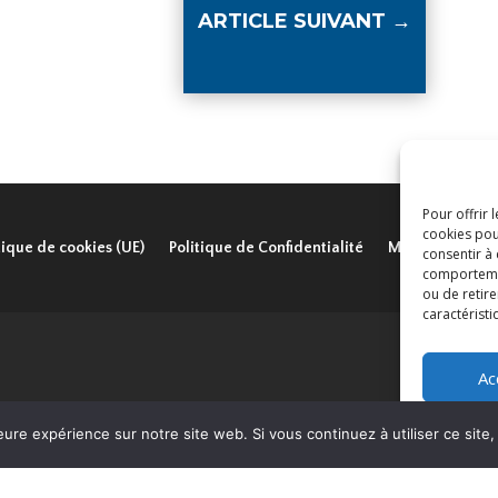
ARTICLE SUIVANT
→
Pour offrir 
cookies pou
tique de cookies (UE)
Politique de Confidentialité
Mentions légal
consentir à
comportement
ou de retire
caractéristi
Ac
AISPJA © 2024 | Tous droits réservés
eure expérience sur notre site web. Si vous continuez à utiliser ce sit