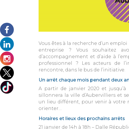
Vous êtes à la recherche d’un emploi 
entreprise ? Vous souhaitez avoi
d’accompagnement et d’aide à l’empl
professionnel ? Les acteurs de l’
rencontre, dans le bus de l’initiative.
Un arrêt chaque mois pendant deux a
A partir de janvier 2020 et jusqu’à l
sillonnera la ville d’Aubervilliers et
un lieu différent, pour venir à votre
orienter…
Horaires et lieux des prochains arrêts
21 janvier de 14h à 18h – Dalle Répub