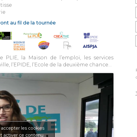
atisse
rie
nt au fil de la tournée
e PLIE, la Maison de l’emploi, les services
ille, l’EPIDE, l’Ecole de la deuxième chance…
 accepter les cookies
t activer ce contenu