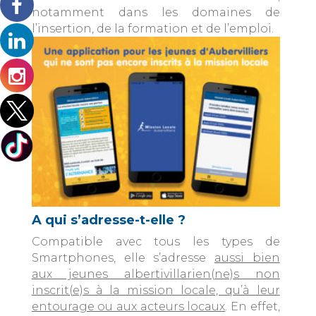
notamment dans les domaines de
l’insertion, de la formation et de l’emploi.
A qui s’adresse-t-elle ?
Compatible avec tous les types de
Smartphones, elle s’adresse
aussi bien
aux jeunes albertivillarien(ne)s non
inscrit(e)s à la mission locale, qu’à leur
entourage ou aux acteurs locaux
. En effet,