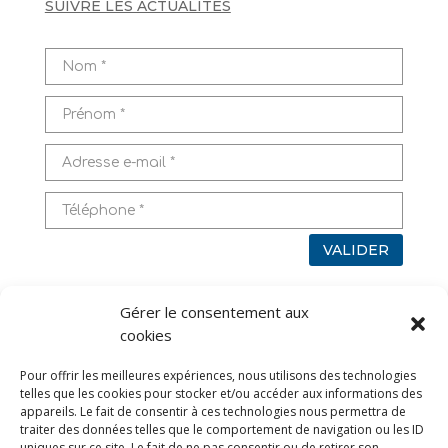
SUIVRE LES ACTUALITÉS
VALIDER
Pour en savoir plus sur l’utilisation de vos données,
Gérer le consentement aux
rendez-vous sur
Mentions légales
cookies
Pour offrir les meilleures expériences, nous utilisons des technologies
TAGS
telles que les cookies pour stocker et/ou accéder aux informations des
appareils. Le fait de consentir à ces technologies nous permettra de
traiter des données telles que le comportement de navigation ou les ID
uniques sur ce site. Le fait de ne pas consentir ou de retirer son