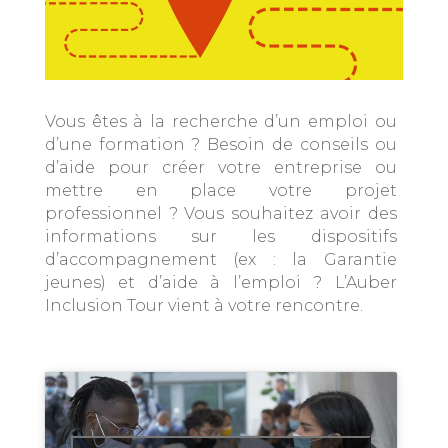
Vous êtes à la recherche d’un emploi ou
d’une formation ? Besoin de conseils ou
d’aide pour créer votre entreprise ou
mettre en place votre projet
professionnel ? Vous souhaitez avoir des
informations sur les dispositifs
d’accompagnement (ex : la Garantie
jeunes) et d’aide à l’emploi ? L’Auber
Inclusion Tour vient à votre rencontre.