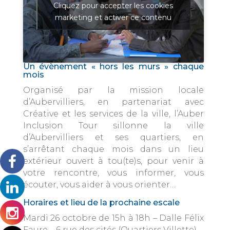
Cliquez pour accepter les cookies
marketing et activer ce contenu
Un évènement « hors les murs » chaque
mois
Organisé par la mission locale
d’Aubervilliers, en partenariat avec
Créative et les services de la ville, l’Auber
Inclusion Tour sillonne la ville
d’Aubervilliers et ses quartiers, en
s’arrêtant chaque mois dans un lieu
extérieur ouvert à tou(te)s, pour venir à
votre rencontre, vous informer, vous
écouter, vous aider à vous orienter…
Horaires et lieu de la prochaine escale
Mardi 26 octobre de 15h à 18h – Dalle Félix
Faure – 6 rue des cités (Quartiers Villette)