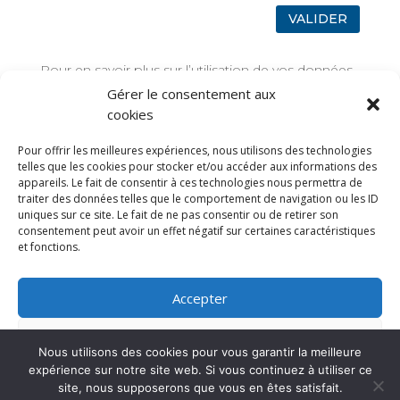
VALIDER
Pour en savoir plus sur l’utilisation de vos données,
rendez-vous sur
Mentions légales
Gérer le consentement aux
cookies
TAGS
Pour offrir les meilleures expériences, nous utilisons des technologies
telles que les cookies pour stocker et/ou accéder aux informations des
appareils. Le fait de consentir à ces technologies nous permettra de
traiter des données telles que le comportement de navigation ou les ID
uniques sur ce site. Le fait de ne pas consentir ou de retirer son
consentement peut avoir un effet négatif sur certaines caractéristiques
et fonctions.
Accepter
Refuser
Nous utilisons des cookies pour vous garantir la meilleure
expérience sur notre site web. Si vous continuez à utiliser ce
Voir les préférences
site, nous supposerons que vous en êtes satisfait.