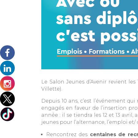
Le Salon Jeunes d’Avenir revient les 1
Villette).
Depuis 10 ans, c’est l’événement qui r
engagés en faveur de l’insertion pro
année : il se tiendra les 12 et 13 av
jeunes pour l’alternance, l’emploi et/
Rencontrez des
centaines de recr