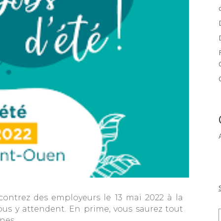
contrez des employeurs le 13 mai 2022 à la
ous y attendent. En prime, vous saurez tout
unes.