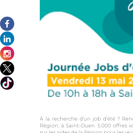
À la recherche d’un job d’été ? Ren
Région, à Saint-Ouen. 5.000 offres v
sur les aides de la Région pour les je