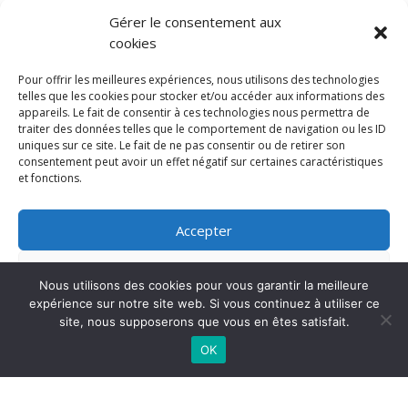
Pour en savoir plus sur l’utilisation de vos données,
Gérer le consentement aux
rendez-vous sur
Mentions légales
cookies
TAGS
Pour offrir les meilleures expériences, nous utilisons des technologies
telles que les cookies pour stocker et/ou accéder aux informations des
appareils. Le fait de consentir à ces technologies nous permettra de
traiter des données telles que le comportement de navigation ou les ID
uniques sur ce site. Le fait de ne pas consentir ou de retirer son
consentement peut avoir un effet négatif sur certaines caractéristiques
et fonctions.
Accepter
Refuser
Nous utilisons des cookies pour vous garantir la meilleure
expérience sur notre site web. Si vous continuez à utiliser ce
Voir les préférences
site, nous supposerons que vous en êtes satisfait.
AISPJA © 2024 | Tous droits réservés
OK
Politique de cookies