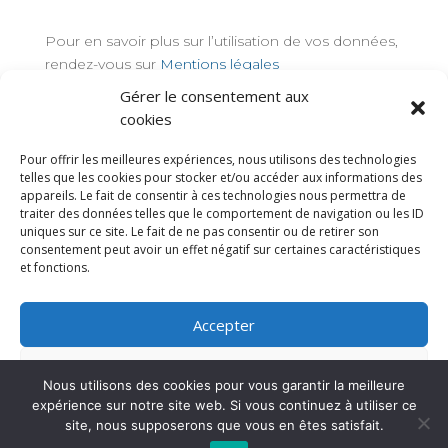
Pour en savoir plus sur l’utilisation de vos données,
rendez-vous sur
Mentions légales
Gérer le consentement aux
TAGS
cookies
Pour offrir les meilleures expériences, nous utilisons des technologies
telles que les cookies pour stocker et/ou accéder aux informations des
appareils. Le fait de consentir à ces technologies nous permettra de
traiter des données telles que le comportement de navigation ou les ID
uniques sur ce site. Le fait de ne pas consentir ou de retirer son
consentement peut avoir un effet négatif sur certaines caractéristiques
et fonctions.
Accepter
Refuser
Nous utilisons des cookies pour vous garantir la meilleure
expérience sur notre site web. Si vous continuez à utiliser ce
Voir les préférences
AISPJA © 2024 | Tous droits réservés
site, nous supposerons que vous en êtes satisfait.