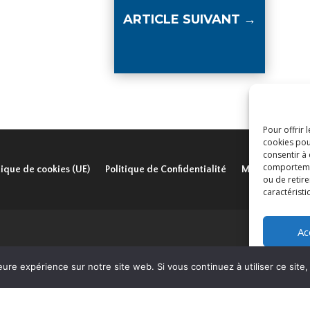
ARTICLE SUIVANT
→
Pour offrir 
cookies pou
consentir à
comportement
tique de cookies (UE)
Politique de Confidentialité
Mentions légal
ou de retire
caractéristi
Ac
eure expérience sur notre site web. Si vous continuez à utiliser ce sit
AISPJA © 2024 | Tous droits réservés