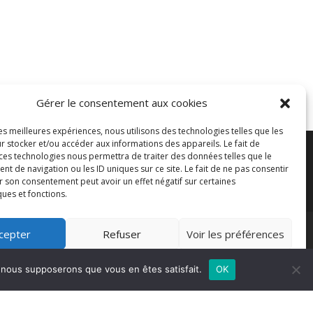
Gérer le consentement aux cookies
les meilleures expériences, nous utilisons des technologies telles que les
r stocker et/ou accéder aux informations des appareils. Le fait de
 ces technologies nous permettra de traiter des données telles que le
 de navigation ou les ID uniques sur ce site. Le fait de ne pas consentir
es
r son consentement peut avoir un effet négatif sur certaines
ques et fonctions.
cepter
Refuser
Voir les préférences
Politique de cookies
e, nous supposerons que vous en êtes satisfait.
OK