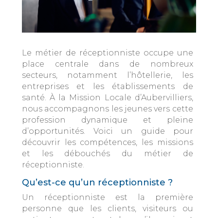
Le métier de réceptionniste occupe une
place centrale dans de nombreux
secteurs, notamment l’hôtellerie, les
entreprises et les établissements de
santé. À la Mission Locale d’Aubervilliers,
nous accompagnons les jeunes vers cette
profession dynamique et pleine
d’opportunités. Voici un guide pour
découvrir les compétences, les missions
et les débouchés du métier de
réceptionniste.
Qu’est-ce qu’un réceptionniste ?
Un réceptionniste est la première
personne que les clients, visiteurs ou