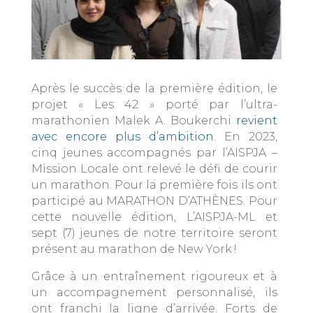
Après le succès de la première édition, le
projet « Les 42 » porté par l’ultra-
marathonien Malek A. Boukerchi
revient
avec encore plus d’ambition
. En 2023,
cinq jeunes accompagnés par l’AISPJA –
Mission Locale ont relevé le défi de courir
un marathon. Pour la première fois ils ont
participé au MARATHON D’ATHÈNES. Pour
cette nouvelle édition, L’AISPJA-ML et
sept (7) jeunes de notre territoire seront
présent au marathon de New York !
Grâce à un entraînement rigoureux et à
un accompagnement personnalisé, ils
ont franchi la ligne d’arrivée. Forts de