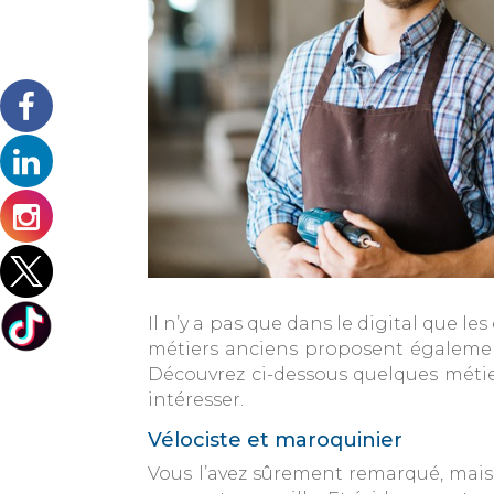
Il n’y a pas que dans le digital que l
métiers anciens proposent égaleme
Découvrez ci-dessous quelques métier
intéresser.
Vélociste et maroquinier
Vous l’avez sûrement remarqué, mais 