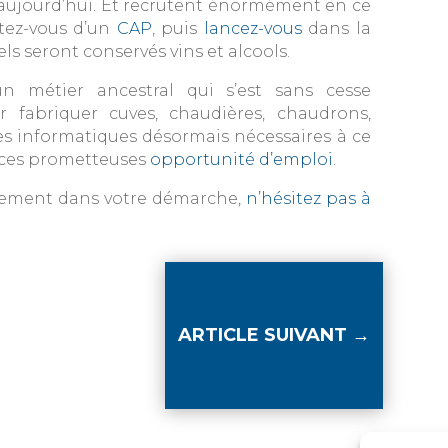
s aujourd’hui. Et recrutent énormément en ce
otez-vous d’un
CAP
, puis
lancez-vous
dans la
ls seront conservés vins et alcools.
un métier ancestral qui s’est sans cesse
 fabriquer cuves, chaudières, chaudrons,
 informatiques désormais nécessaires à ce
 ces prometteuses
opportunité d’emploi
.
nement dans votre démarche,
n’hésitez pas à
ARTICLE SUIVANT
→