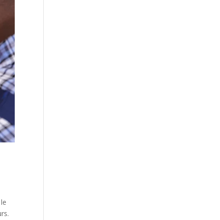
 le
rs.