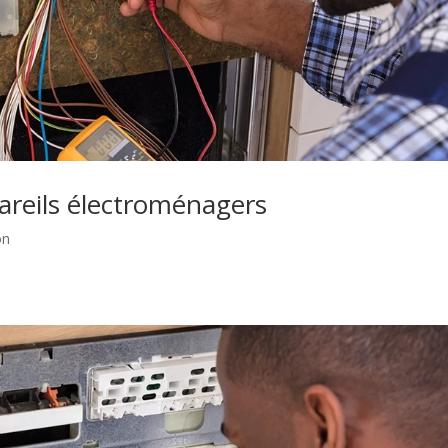
areils électroménagers
on