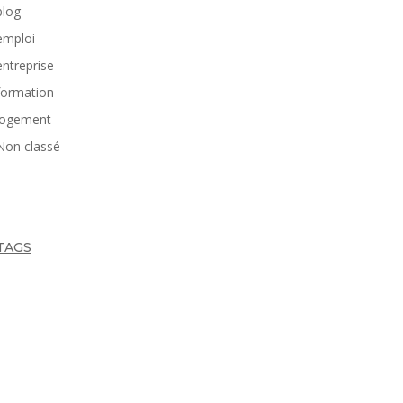
blog
emploi
entreprise
formation
logement
Non classé
TAGS