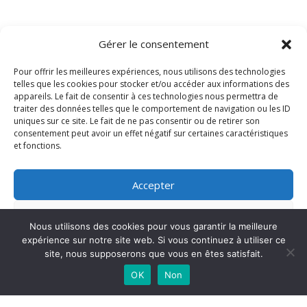
TAGS
Gérer le consentement
Pour offrir les meilleures expériences, nous utilisons des technologies
telles que les cookies pour stocker et/ou accéder aux informations des
appareils. Le fait de consentir à ces technologies nous permettra de
traiter des données telles que le comportement de navigation ou les ID
uniques sur ce site. Le fait de ne pas consentir ou de retirer son
consentement peut avoir un effet négatif sur certaines caractéristiques
et fonctions.
Accepter
Refuser
Nous utilisons des cookies pour vous garantir la meilleure
expérience sur notre site web. Si vous continuez à utiliser ce
Voir les préférences
Mission locale La Courneuve © 2024 | Tous droits
site, nous supposerons que vous en êtes satisfait.
réservés
OK
Non
Politique de cookies