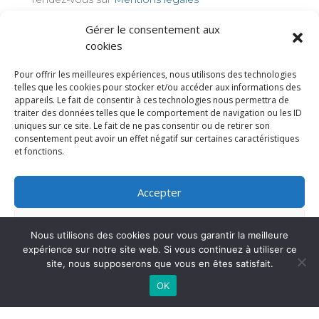
Gérer le consentement aux
TAGS
cookies
Pour offrir les meilleures expériences, nous utilisons des technologies
telles que les cookies pour stocker et/ou accéder aux informations des
appareils. Le fait de consentir à ces technologies nous permettra de
traiter des données telles que le comportement de navigation ou les ID
uniques sur ce site. Le fait de ne pas consentir ou de retirer son
consentement peut avoir un effet négatif sur certaines caractéristiques
et fonctions.
Accepter
Refuser
Nous utilisons des cookies pour vous garantir la meilleure
expérience sur notre site web. Si vous continuez à utiliser ce
AISPJA © 2024 | Tous droits réservés
Voir les préférences
site, nous supposerons que vous en êtes satisfait.
OK
Politique de cookies