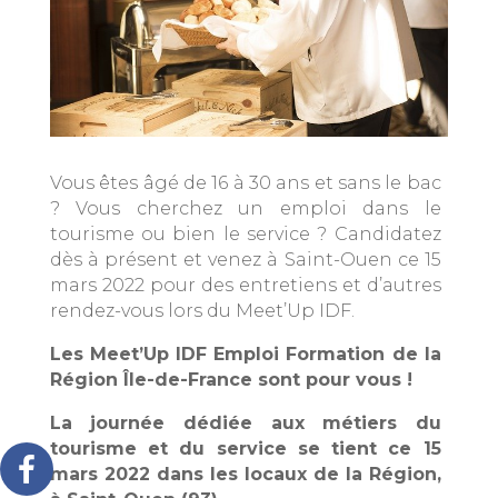
Vous êtes âgé de 16 à 30 ans et sans le bac
? Vous cherchez un emploi dans le
tourisme ou bien le service ? Candidatez
dès à présent et venez à Saint-Ouen ce 15
mars 2022 pour des entretiens et d’autres
rendez-vous lors du Meet’Up IDF.
Les Meet’Up IDF Emploi Formation de la
Région Île-de-France sont pour vous !
La journée dédiée aux métiers du
tourisme et du service se tient ce 15
mars 2022 dans les locaux de la Région,