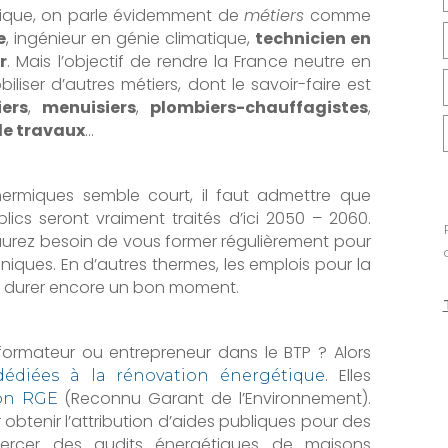
tique, on parle évidemment de
métiers
comme
e
, ingénieur en génie climatique,
technicien en
r
. Mais l’objectif de rendre la France neutre en
iser d’autres métiers, dont le savoir-faire est
iers
,
menuisiers
,
plombiers-chauffagistes
,
de travaux
…
thermiques semble court, il faut admettre que
lics seront vraiment traités d’ici 2050 – 2060.
s aurez besoin de vous former régulièrement pour
niques. En d’autres thermes, les emplois pour la
ur durer encore un bon moment.
formateur ou entrepreneur dans le BTP ? Alors
. Elles
dédiées à la rénovation énergétique
(Reconnu Garant de l’Environnement).
ion RGE
 obtenir l’attribution d’aides publiques pour des
exercer des audits énergétiques de maisons