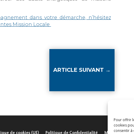
pagnement dans votre démarche, n’hésitez
entes Mission Locale
ARTICLE SUIVANT
→
Pour offrir 
cookies pou
consentir à
tique de cookies (UE)
Politique de Confidentialité
Mentions légal