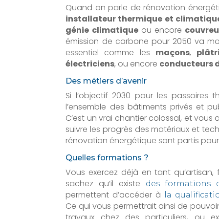
Quand on parle de rénovation énergé
installateur thermique et climatiqu
génie climatique
ou encore
couvreu
émission de carbone pour 2050 va mobil
essentiel comme les
maçons
,
plâtr
électriciens
, ou encore
conducteurs 
Des métiers d’avenir
Si l’objectif 2030 pour les passoires 
l’ensemble des bâtiments privés et pub
C’est un vrai chantier colossal, et vou
suivre les progrès des matériaux et tech
rénovation énergétique sont partis po
Quelles formations ?
Vous exercez déjà en tant qu’artisan, 
sachez qu’il existe
des formations 
permettent d’accéder à
la qualificat
Ce qui vous permettrait ainsi de pouvoir
travaux chez des particuliers, ou 