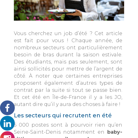
Vous cherchez un job d’été ? Cet article
est fait pour vous ! Chaque année, de
nombreux secteurs ont particulièrement
besoin de bras durant la saison estivale.
Des étudiants, mais pas seulement, sont
ainsi sollicités pour mettre de l’argent de
côté. À noter que certaines entreprises
proposent également d’autres types de
contrat par la suite si tout se passe bien.
Et cet été en Île-de-France il y a les JO,
autant dire qu’il y aura des choses à faire !
Les secteurs qui recrutent en été
5 000 postes sont à pourvoir rien qu’en
Seine-Saint-Denis notamment en
baby-