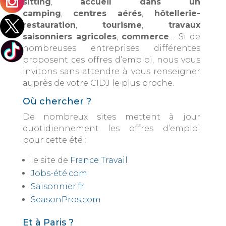
sitting
,
accueil dans un
camping
,
centres aérés
,
hôtellerie-
restauration
,
tourisme
,
travaux
saisonniers agricoles
,
commerce
… Si de
nombreuses entreprises différentes
proposent ces offres d’emploi, nous vous
invitons sans attendre à vous renseigner
auprès de votre CIDJ le plus proche.
Où chercher ?
De nombreux sites mettent à jour
quotidiennement les offres d’emploi
pour cette été :
le site de
France Travail
Jobs-été.com
Saisonnier.fr
SeasonPros.com
Et à Paris ?