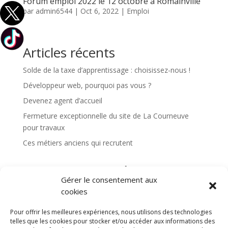
Forum emploi 2022 le 12 octobre à Romainville
par
admin6544
|
Oct 6, 2022
|
Emploi
Articles récents
Solde de la taxe d’apprentissage : choisissez-nous !
Développeur web, pourquoi pas vous ?
Devenez agent d’accueil
Fermeture exceptionnelle du site de La Courneuve
pour travaux
Ces métiers anciens qui recrutent
Commentaires récents
Gérer le consentement aux
Aucun commentaire à afficher.
cookies
Pour offrir les meilleures expériences, nous utilisons des technologies
telles que les cookies pour stocker et/ou accéder aux informations des