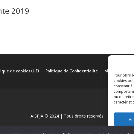
ante 2019
tique de cookies (UE)
Politique de Confidentialité
Mentions légal
Pour offrir 
cookies pou
consentir à
comportement
ou de retire
caractéristi
AISPJA © 2024 | Tous droits réservés
Ac