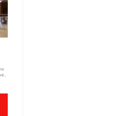
nsi
t...