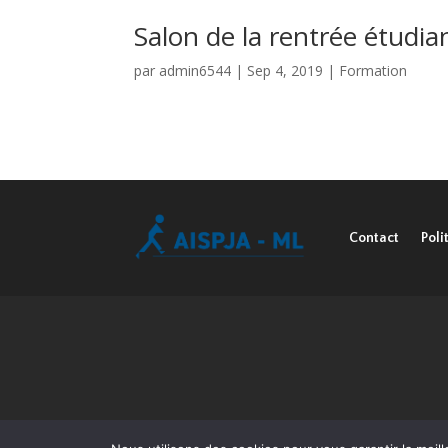
Salon de la rentrée étudi
par
admin6544
|
Sep 4, 2019
|
Formation
Contact
Poli