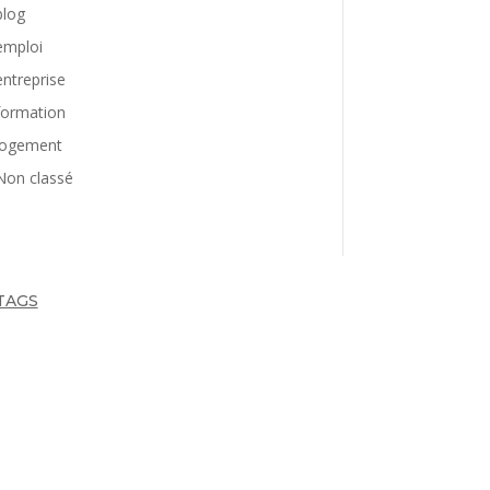
blog
emploi
entreprise
formation
logement
Non classé
TAGS