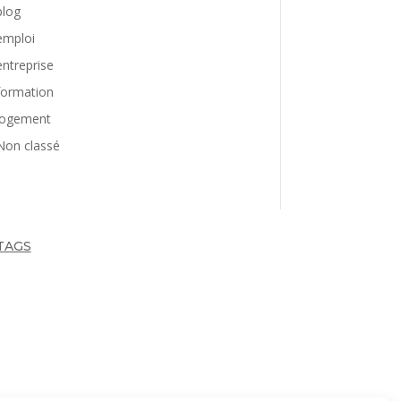
blog
emploi
entreprise
formation
logement
Non classé
TAGS