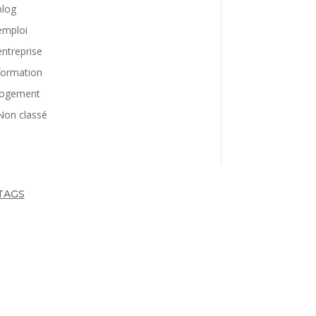
blog
emploi
entreprise
formation
logement
Non classé
TAGS