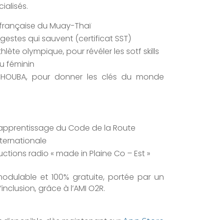
ialisés.
 française du Muay-Thaï
gestes qui sauvent (certificat SST)
lète olympique, pour révéler les sotf skills
u féminin
ACHOUBA, pour donner les clés du monde
’apprentissage du Code de la Route
nternationale
tions radio « made in Plaine Co – Est »
odulable et 100% gratuite, portée par un
’inclusion, grâce à l’AMI O2R.