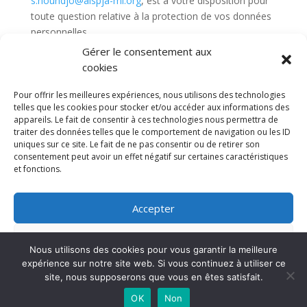
s.houndjo@aispja-ml.org
, est à votre disposition pour
toute question relative à la protection de vos données
personnelles.
Gérer le consentement aux
cookies
Pour offrir les meilleures expériences, nous utilisons des technologies
telles que les cookies pour stocker et/ou accéder aux informations des
appareils. Le fait de consentir à ces technologies nous permettra de
traiter des données telles que le comportement de navigation ou les ID
uniques sur ce site. Le fait de ne pas consentir ou de retirer son
consentement peut avoir un effet négatif sur certaines caractéristiques
et fonctions.
Accepter
Refuser
Mission locale Aubervilliers © 2024 | Tous droits
Nous utilisons des cookies pour vous garantir la meilleure
réservés
expérience sur notre site web. Si vous continuez à utiliser ce
Voir les préférences
site, nous supposerons que vous en êtes satisfait.
OK
Non
Politique de cookies