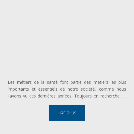
Les métiers de la santé font partie des métiers les plus
importants et essentiels de notre société, comme nous
l'avons vu ces dernières années. Toujours en recherche de
nouveaux bras, ce secteur offre donc la possibilité de
s'inscrire dans une carrière avec ou sans diplôme. Voici 3
LIRE PLUS
métiers pour...