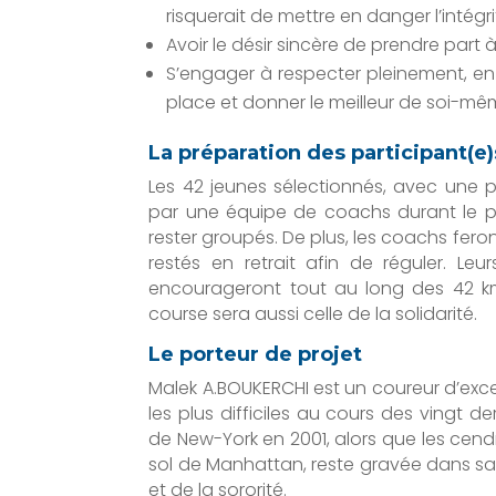
risquerait de mettre en danger l’intég
Avoir le désir sincère de prendre part 
S’engager à respecter pleinement, en
place et donner le meilleur de soi-m
La préparation des participant(e)
Les 42 jeunes sélectionnés, avec une pa
par une équipe de coachs durant le p
rester groupés. De plus, les coachs feron
restés en retrait afin de réguler. Leu
encourageront tout au long des 42 km,
course sera aussi celle de la solidarité.
Le porteur de projet
Malek A.BOUKERCHI est un coureur d’exce
les plus difficiles au cours des vingt 
de New-York en 2001, alors que les cen
sol de Manhattan, reste gravée dans s
et de la sororité.