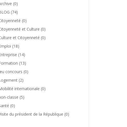
Archive
(0)
BLOG
(74)
Citoyenneté
(0)
Citoyenneté et Culture
(0)
Culture et Citoyenneté
(0)
Emploi
(18)
Entreprise
(14)
Formation
(13)
Jeu concours
(0)
Logement
(2)
Mobilité internationale
(0)
non-classe
(5)
Santé
(0)
Visite du président de la République
(0)