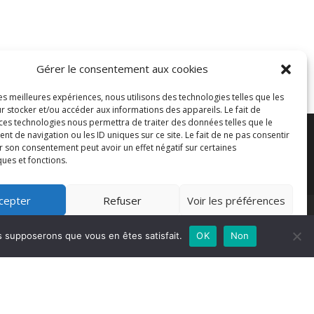
Gérer le consentement aux cookies
les meilleures expériences, nous utilisons des technologies telles que les
r stocker et/ou accéder aux informations des appareils. Le fait de
 ces technologies nous permettra de traiter des données telles que le
 de navigation ou les ID uniques sur ce site. Le fait de ne pas consentir
r son consentement peut avoir un effet négatif sur certaines
ques et fonctions.
cepter
Refuser
Voir les préférences
Politique de cookies
us supposerons que vous en êtes satisfait.
OK
Non