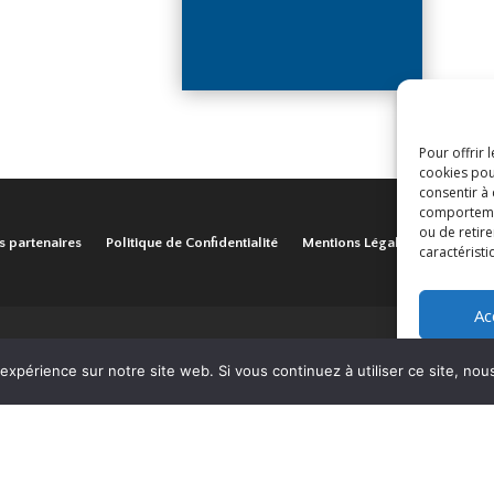
Pour offrir 
cookies pou
consentir à
comportement
ou de retire
s partenaires
Politique de Confidentialité
Mentions Légales
caractéristi
Ac
 expérience sur notre site web. Si vous continuez à utiliser ce site, no
Mission locale Aubervilliers © 2024 | Tous droits réservés