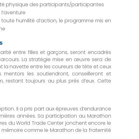
rité physique des participants/participantes
à l’aventure
 toute humilité d’action, le programme mis en
ême
s
rité entre filles et garçons, seront encadrés
arcours. La stratégie mise en œuvre sera de
t la navette entre les coureurs de tête et ceux
rs mentors les soutiendront, conseilleront et
 restant toujours au plus près d’eux. Cette
ption. Il a pris part aux épreuves d’endurance
dernières années. Sa participation au Marathon
dres du World Trade Center jonchent encore le
a mémoire comme le Marathon de la fraternité