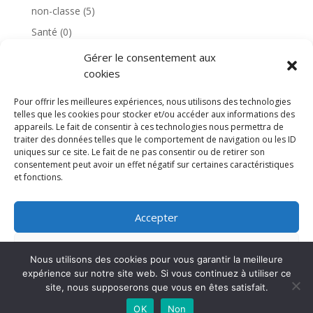
non-classe
(5)
Santé
(0)
Visite du président de la République
(0)
Gérer le consentement aux
cookies
Pour offrir les meilleures expériences, nous utilisons des technologies
telles que les cookies pour stocker et/ou accéder aux informations des
appareils. Le fait de consentir à ces technologies nous permettra de
traiter des données telles que le comportement de navigation ou les ID
uniques sur ce site. Le fait de ne pas consentir ou de retirer son
consentement peut avoir un effet négatif sur certaines caractéristiques
et fonctions.
Accepter
Refuser
Mission locale Aubervilliers © 2024 | Tous droits
Nous utilisons des cookies pour vous garantir la meilleure
réservés
expérience sur notre site web. Si vous continuez à utiliser ce
Voir les préférences
site, nous supposerons que vous en êtes satisfait.
OK
Non
Politique de cookies