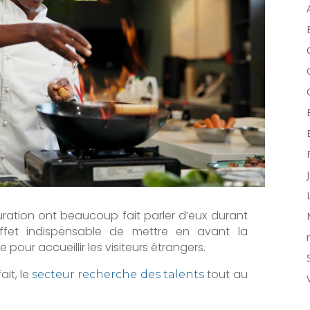
tauration ont beaucoup fait parler d’eux durant
effet indispensable de mettre en avant la
 pour accueillir les visiteurs étrangers.
ait, le
tout au
secteur recherche des talents