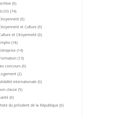
Archive
(0)
BLOG
(74)
Citoyenneté
(0)
Citoyenneté et Culture
(0)
Culture et Citoyenneté
(0)
Emploi
(18)
Entreprise
(14)
Formation
(13)
Jeu concours
(0)
Logement
(2)
Mobilité internationale
(0)
non-classe
(5)
Santé
(0)
Visite du président de la République
(0)