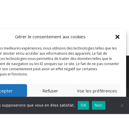
Gérer le consentement aux cookies
les meilleures expériences, nous utilisons des technologies telles que les
r stocker et/ou accéder aux informations des appareils. Le fait de
 ces technologies nous permettra de traiter des données telles que le
 de navigation ou les ID uniques sur ce site. Le fait de ne pas consentir
r son consentement peut avoir un effet négatif sur certaines
ques et fonctions.
cepter
Refuser
Voir les préférences
Politique de cookies
us supposerons que vous en êtes satisfait.
OK
Non