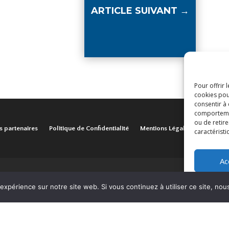
ARTICLE SUIVANT
→
Pour offrir 
cookies pou
consentir à
comportement
ou de retire
s partenaires
Politique de Confidentialité
Mentions Légales
caractéristi
Ac
 expérience sur notre site web. Si vous continuez à utiliser ce site, no
Mission locale Aubervilliers © 2024 | Tous droits réservés