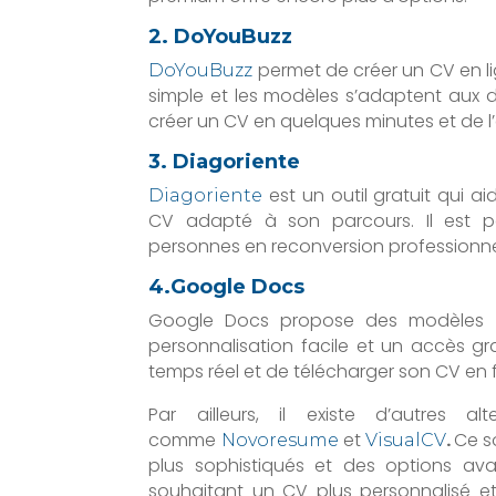
2. DoYouBuzz
permet de créer un CV en li
DoYouBuzz
simple et les modèles s’adaptent aux dif
créer un CV en quelques minutes et de l’
3. Diagoriente
est un outil gratuit qui 
Diagoriente
CV adapté à son parcours. Il est par
personnes en reconversion professionne
4
.Google Docs
Google Docs propose des modèles de
personnalisation facile et un accès grat
temps réel et de télécharger son CV en 
Par ailleurs, il existe d’autres 
comme
et
.
Ce s
Novoresume
VisualCV
plus sophistiqués et des options ava
souhaitant un CV plus personnalisé et i