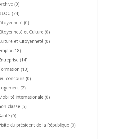
Archive
(0)
BLOG
(74)
Citoyenneté
(0)
Citoyenneté et Culture
(0)
Culture et Citoyenneté
(0)
Emploi
(18)
Entreprise
(14)
Formation
(13)
Jeu concours
(0)
Logement
(2)
Mobilité internationale
(0)
non-classe
(5)
Santé
(0)
Visite du président de la République
(0)