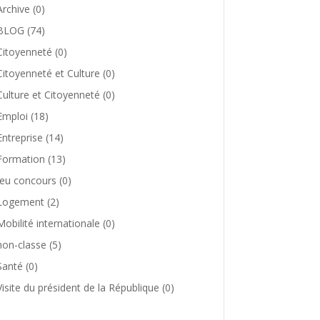
Archive
(0)
BLOG
(74)
Citoyenneté
(0)
Citoyenneté et Culture
(0)
Culture et Citoyenneté
(0)
Emploi
(18)
Entreprise
(14)
Formation
(13)
Jeu concours
(0)
Logement
(2)
Mobilité internationale
(0)
non-classe
(5)
Santé
(0)
Visite du président de la République
(0)