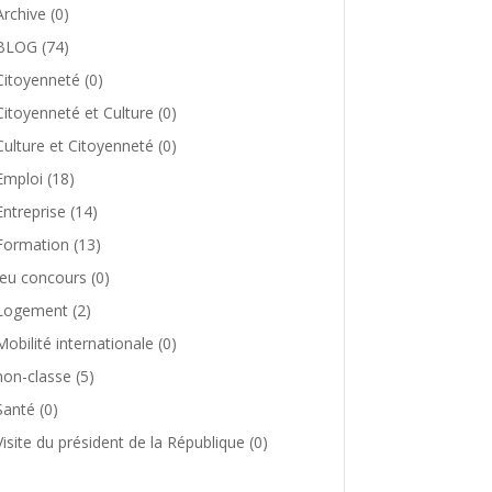
Archive
(0)
BLOG
(74)
Citoyenneté
(0)
Citoyenneté et Culture
(0)
Culture et Citoyenneté
(0)
Emploi
(18)
Entreprise
(14)
Formation
(13)
Jeu concours
(0)
Logement
(2)
Mobilité internationale
(0)
non-classe
(5)
Santé
(0)
Visite du président de la République
(0)