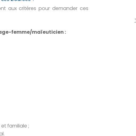
nt aux critères pour demander ces
sage-femme/maïeuticien :
t familiale ;
l.